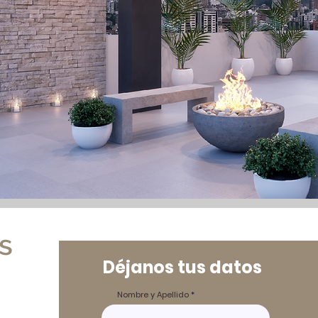
s
Déjanos tus datos
y
Nombre y Apellido
po