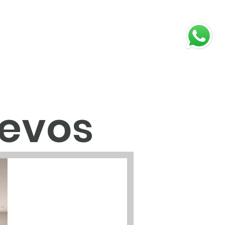
oyectos
Proyectos entregados
Más
evos
ectos
mejores zonas de Quito