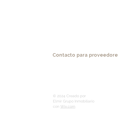
Inmobiliario, PB.
contabilidad@elmir.com.
+593958735313
Contacto para proveedore
delmir@elmir.com.ec
02 2255175/+5939587353
© 2024 Creado por
Elmir Grupo Inmobiliario
con
Wix.com