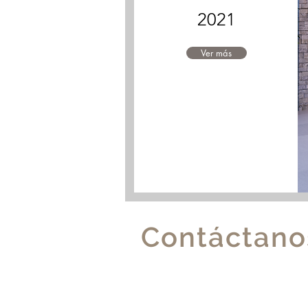
2021
Ver más
Contáctano
Vicente Cárdenas E5-56 
Japón. Edificio Elmir Gru