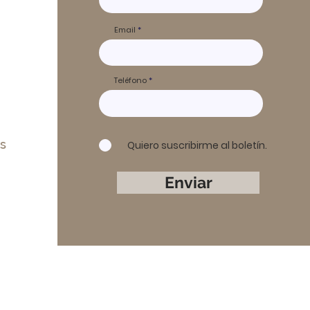
Email
ec
Teléfono
s
Quiero suscribirme al boletín.
Enviar
13