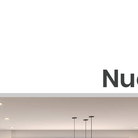
Mythiko Residences
Antalya Residences
Nuevos Pr
Nu
proy
Departamentos en las 