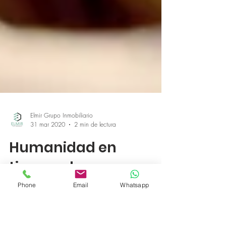
Elmir Grupo Inmobiliario
31 mar 2020
2 min de lectura
Phone
Email
Whatsapp
Humanidad en
tiempo de